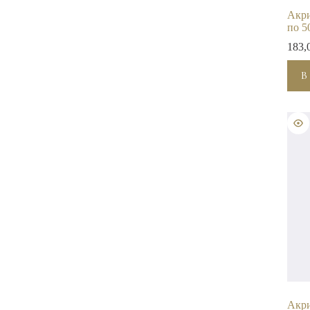
Акри
по 5
183,
В
Акри