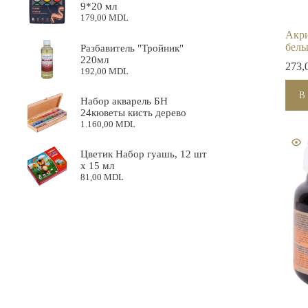
9*20 мл
179,00
MDL
Акри
белы
Разбавитель "Тройник"
220мл
273,
192,00
MDL
В
Набор акварель БН
24кюветы кисть дерево
1.160,00
MDL
Цветик Набор гуашь, 12 шт
х 15 мл
81,00
MDL