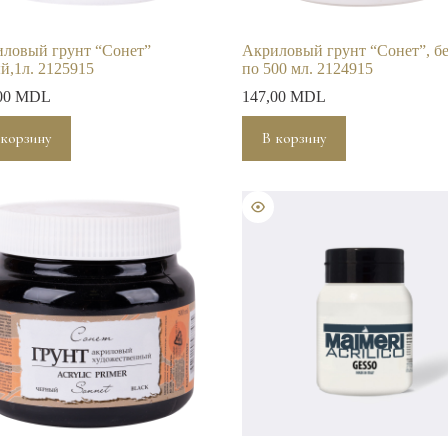
ловый грунт “Сонет”
Акриловый грунт “Сонет”, б
й,1л. 2125915
по 500 мл. 2124915
00
MDL
147,00
MDL
 корзину
В корзину