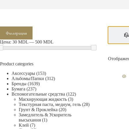
Минимальная
Максимальная
Фильтрация
цена
цена
Вы
Цена:
30 MDL
—
500 MDL
Отображен
Product categories
Аксессуары
(153)
Альбомы/Папки
(312)
Бренды
(1639)
Бумага
(237)
Вспомогательные средства
(122)
Mаскирующая жидкость
(3)
Tекстурная паста, медиум, гель
(28)
Грунт & Проклейка
(20)
Замедлитель & Ускоритель
высыхания
(1)
Клей
(7)