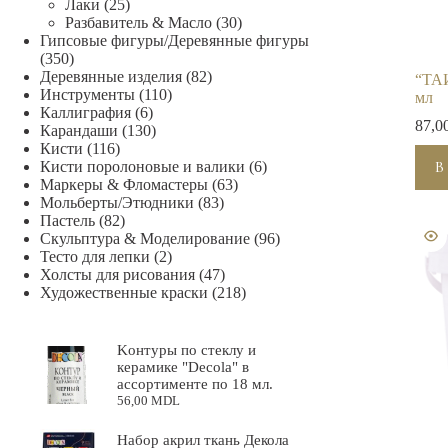
Лаки
(25)
Разбавитель & Масло
(30)
Гипсовые фигуры/Деревянные фигуры
(350)
Деревянные изделия
(82)
“ТАИ
Инструменты
(110)
мл
Каллиграфия
(6)
87,0
Карандаши
(130)
Кисти
(116)
Кисти поролоновые и валики
(6)
В
Маркеры & Фломастеры
(63)
Мольберты/Этюдники
(83)
Пастель
(82)
Скульптура & Mоделирование
(96)
Тесто для лепки
(2)
Холсты для рисования
(47)
Художественные краски
(218)
Kонтуры по стеклу и
керамике "Decola" в
ассортименте по 18 мл.
56,00
MDL
Набор акрил ткань Декола