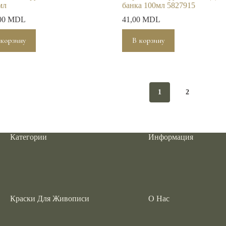
мл
банка 100мл 5827915
00
MDL
41,00
MDL
 корзину
В корзину
1
2
Категории
Информация
Краски Для Живописи
О Нас