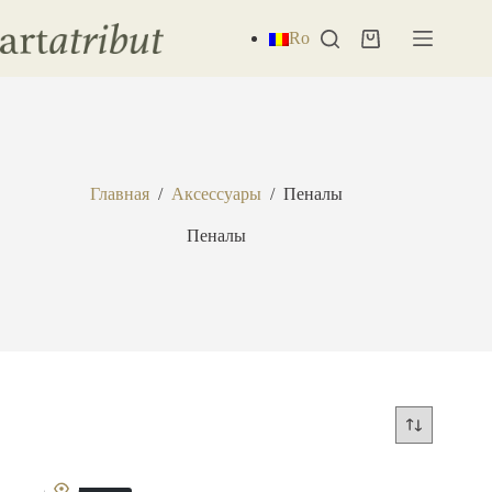
Перейти
к
Ro
Корзина
сути
Главная
/
Аксессуары
/
Пеналы
Пеналы