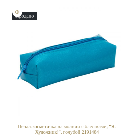
несколько
вариаций.
Опции
Продано
можно
выбрать
на
странице
товара.
Пенал-косметичка на молнии с блестками, “Я-
Художник!”, голубой 2191484